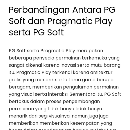
Perbandingan Antara PG
Soft dan Pragmatic Play
serta PG Soft
PG Soft serta Pragmatic Play merupakan
beberapa penyedia permainan terkemuka yang
sangat dikenal karena inovasi serta mutu barang
itu. Pragmatic Play terkenal karena arsitektur
grafis yang menarik serta tema game berupa
beragam, memberikan pengalaman permainan
yang visual serta interaksi. Sementara itu, PG Soft
berfokus dalam proses pengembangan
permainan yang tidak hanya tidak hanya
menarik dari segi visualnya, namun juga juga
memberikan memberikan kesempatan yang