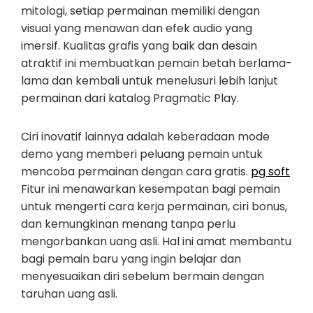
mitologi, setiap permainan memiliki dengan
visual yang menawan dan efek audio yang
imersif. Kualitas grafis yang baik dan desain
atraktif ini membuatkan pemain betah berlama-
lama dan kembali untuk menelusuri lebih lanjut
permainan dari katalog Pragmatic Play.
Ciri inovatif lainnya adalah keberadaan mode
demo yang memberi peluang pemain untuk
mencoba permainan dengan cara gratis.
pg soft
Fitur ini menawarkan kesempatan bagi pemain
untuk mengerti cara kerja permainan, ciri bonus,
dan kemungkinan menang tanpa perlu
mengorbankan uang asli. Hal ini amat membantu
bagi pemain baru yang ingin belajar dan
menyesuaikan diri sebelum bermain dengan
taruhan uang asli.