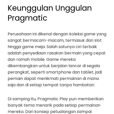
Keunggulan Unggulan
Pragmatic
Perusahaan ini dikenal dengan koleksi game yang
sangat bermacam-macam, termasuk dari slot
hingga game meja. Salah satunya ciri terbaik
adalah penyediaan rasakan bermain yang cepat
dan ramah mobile. Game mereka
dikembangkan untuk berjalan lancar di segala
perangkat, seperti smartphone dan tablet, jadi
pemain dapat menikmati permainan di mana
saja dan di setiap tempat tanpa hambatan.
Di samping itu, Pragmatic Play pun memberikan
banyak tema menarik pada setiap permainan
mereka. Dari konsep petualangan sampai