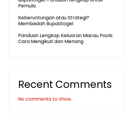
Pemula
Keberuntungan atau Strategi?
Membedah Bupatitogel
Panduan Lengkap Keluaran Macau Pools:
Cara Mengikuti dan Menang
Recent Comments
No comments to show.