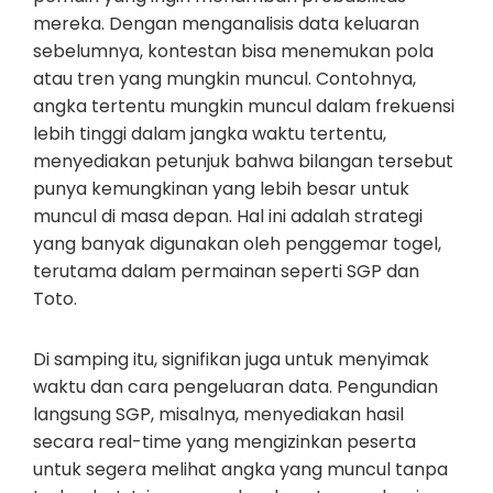
mereka. Dengan menganalisis data keluaran
sebelumnya, kontestan bisa menemukan pola
atau tren yang mungkin muncul. Contohnya,
angka tertentu mungkin muncul dalam frekuensi
lebih tinggi dalam jangka waktu tertentu,
menyediakan petunjuk bahwa bilangan tersebut
punya kemungkinan yang lebih besar untuk
muncul di masa depan. Hal ini adalah strategi
yang banyak digunakan oleh penggemar togel,
terutama dalam permainan seperti SGP dan
Toto.
Di samping itu, signifikan juga untuk menyimak
waktu dan cara pengeluaran data. Pengundian
langsung SGP, misalnya, menyediakan hasil
secara real-time yang mengizinkan peserta
untuk segera melihat angka yang muncul tanpa