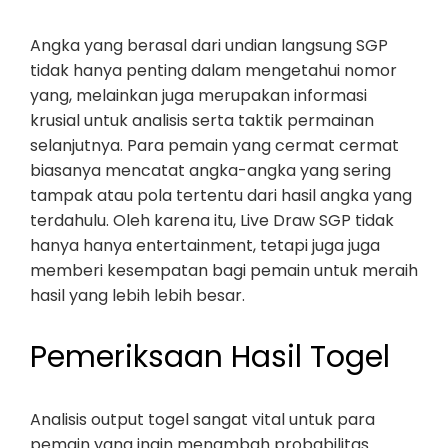
Angka yang berasal dari undian langsung SGP
tidak hanya penting dalam mengetahui nomor
yang, melainkan juga merupakan informasi
krusial untuk analisis serta taktik permainan
selanjutnya. Para pemain yang cermat cermat
biasanya mencatat angka-angka yang sering
tampak atau pola tertentu dari hasil angka yang
terdahulu. Oleh karena itu, Live Draw SGP tidak
hanya hanya entertainment, tetapi juga juga
memberi kesempatan bagi pemain untuk meraih
hasil yang lebih lebih besar.
Pemeriksaan Hasil Togel
Analisis output togel sangat vital untuk para
pemain yang ingin menambah probabilitas