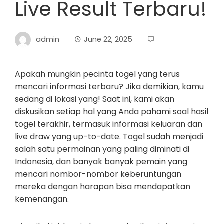
Live Result Terbaru!
admin
June 22, 2025
Apakah mungkin pecinta togel yang terus
mencari informasi terbaru? Jika demikian, kamu
sedang di lokasi yang! Saat ini, kami akan
diskusikan setiap hal yang Anda pahami soal hasil
togel terakhir, termasuk informasi keluaran dan
live draw yang up-to-date. Togel sudah menjadi
salah satu permainan yang paling diminati di
Indonesia, dan banyak banyak pemain yang
mencari nombor-nombor keberuntungan
mereka dengan harapan bisa mendapatkan
kemenangan.